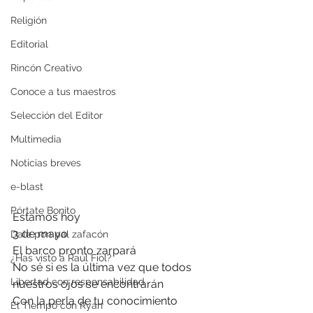
Religión
Editorial
Rincón Creativo
Conoce a tus maestros
Selección del Editor
Multimedia
Noticias breves
e-blast
Pórtate Bonito
Estamos hoy 
3 de mayo
Dale pon pal zafacón
El barco pronto zarpará
¿Has visto a Raúl Fiol?
No sé si es la última vez que todos 
Libertad con responsabilidad
nuestros ojos se encontrarán
Con la perla de tu conocimiento
El Tiempo con Ryan