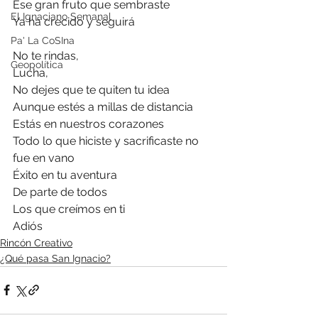
Ese gran fruto que sembraste
El Ignaciano Semanal
Ya ha crecido y seguirá
Pa' La CoSIna
No te rindas,
Geopolítica
Lucha,
No dejes que te quiten tu idea
Aunque estés a millas de distancia 
Estás en nuestros corazones
Todo lo que hiciste y sacrificaste no 
fue en vano
Éxito en tu aventura 
De parte de todos 
Los que creímos en ti
Adiós
Rincón Creativo
¿Qué pasa San Ignacio?