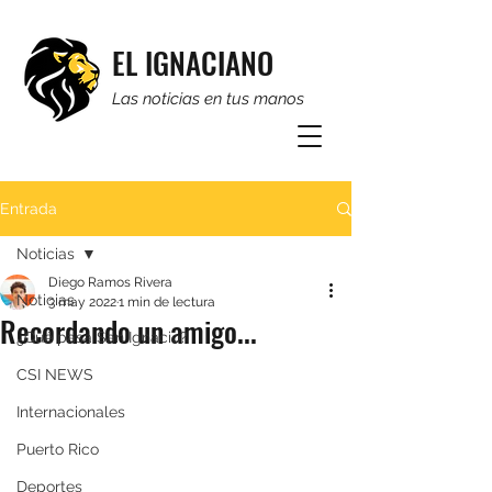
EL IGNACIANO
Las noticias en tus manos
Entrada
Noticias
Diego Ramos Rivera
Noticias
3 may 2022
1 min de lectura
Recordando un amigo...
¿Qué pasa San Ignacio?
CSI NEWS
Internacionales
Puerto Rico
Deportes