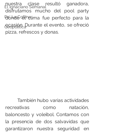
nuestra clase resultó ganadora, 
El Ignaciano Semanal
disfrutamos mucho del pool party 
Pa' La CoSIna
donde el clima fue perfecto para la 
ocasión. Durante el evento, se ofreció 
Geopolítica
pizza, refrescos y donas. 
	También hubo varias actividades 
recreativas como natación, 
baloncesto y voleibol. Contamos con 
la presencia de dos salvavidas que 
garantizaron nuestra seguridad en 