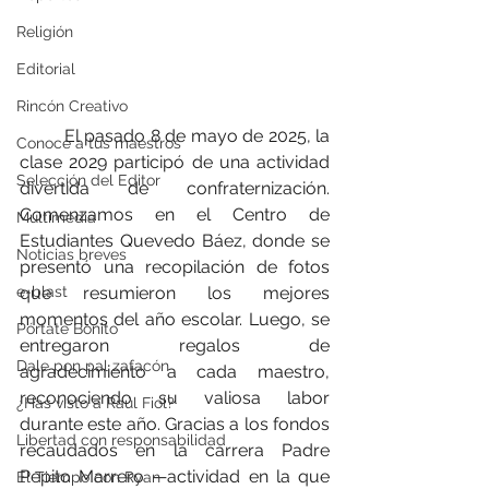
Religión
Editorial
Rincón Creativo
	El pasado 8 de mayo de 2025, la 
Conoce a tus maestros
clase 2029 participó de una actividad 
Selección del Editor
divertida de confraternización. 
Comenzamos en el Centro de 
Multimedia
Estudiantes Quevedo Báez, donde se 
Noticias breves
presentó una recopilación de fotos 
que resumieron los mejores 
e-blast
momentos del año escolar. Luego, se 
Pórtate Bonito
entregaron regalos de 
Dale pon pal zafacón
agradecimiento a cada maestro, 
reconociendo su valiosa labor 
¿Has visto a Raúl Fiol?
durante este año. Gracias a los fondos 
Libertad con responsabilidad
recaudados en la carrera Padre 
Pepito Marrero —actividad en la que 
El Tiempo con Ryan