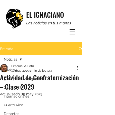
EL IGNACIANO
Las noticias en tus manos
Entrada
Noticias
Ezequiel A. Soto
Noticias
16 may 2025
1 min de lectura
Actividad de Confraternización
¿Qué pasa San Ignacio?
– Clase 2029
CSI NEWS
Actualizado:
19 may 2025
Internacionales
Puerto Rico
Deportes