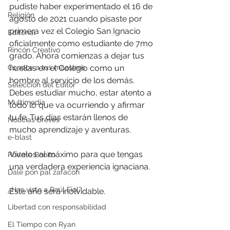
pudiste haber experimentado el 16 de 
Religión
agosto de 2021 cuando pisaste por 
primera vez el Colegio San Ignacio 
Editorial
oficialmente como estudiante de 7mo 
Rincón Creativo
grado. Ahora comienzas a dejar tus 
Conoce a tus maestros
huellas en el Colegio como un 
hombre al servicio de los demás. 
Selección del Editor
Debes estudiar mucho, estar atento a 
Multimedia
todo lo que va ocurriendo y afirmar 
tu fe. Tus días estarán llenos de 
Noticias breves
mucho aprendizaje y aventuras.
e-blast
Vívelos al máximo para que tengas 
Pórtate Bonito
una verdadera experiencia ignaciana.
Dale pon pal zafacón
¿Has visto a Raúl Fiol?
Este año será inolvidable.
Libertad con responsabilidad
El Tiempo con Ryan