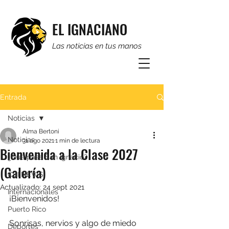
EL IGNACIANO
Las noticias en tus manos
Entrada
Noticias
Alma Bertoni
Noticias
31 ago 2021
1 min de lectura
Bienvenida a la Clase 2027
¿Qué pasa San Ignacio?
(Galería)
CSI NEWS
Actualizado:
24 sept 2021
Internacionales
¡Bienvenidos! 
Puerto Rico
Sonrisas, nervios y algo de miedo 
Deportes