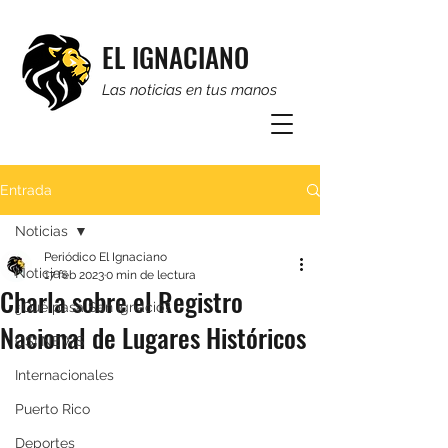
EL IGNACIANO
Las noticias en tus manos
Entrada
Noticias
Periódico El Ignaciano
Noticias
17 feb 2023
0 min de lectura
Charla sobre el Registro
¿Qué pasa San Ignacio?
Nacional de Lugares Históricos
CSI NEWS
Internacionales
Puerto Rico
Deportes