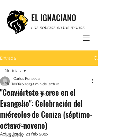
EL IGNACIANO
Las noticias en tus manos
Entrada
Noticias
Carlos Fonseca
Noticias
22 feb 2023
1 min de lectura
"Conviértete y cree en el
¿Qué pasa San Ignacio?
Evangelio": Celebración del
CSI NEWS
miércoles de Ceniza (séptimo-
Internacionales
octavo-noveno)
Puerto Rico
Actualizado:
23 feb 2023
Deportes