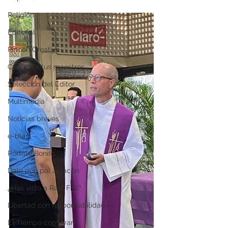
Religión
Editorial
Rincón Creativo
Conoce a tus maestros
Selección del Editor
Multimedia
Noticias breves
e-blast
Pórtate Bonito
Dale pon pal zafacón
¿Has visto a Raúl Fiol?
Libertad con responsabilidad
El Tiempo con Ryan