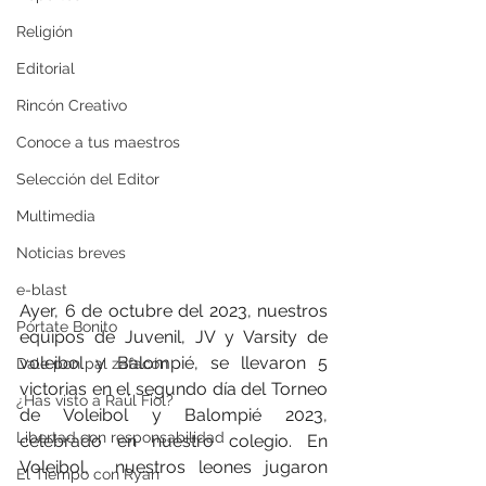
Religión
Editorial
Rincón Creativo
Conoce a tus maestros
Selección del Editor
Multimedia
Noticias breves
e-blast
Ayer, 6 de octubre del 2023, nuestros 
Pórtate Bonito
equipos de Juvenil, JV y Varsity de 
voleibol y Balompié, se llevaron 5 
Dale pon pal zafacón
victorias en el segundo día del Torneo 
¿Has visto a Raúl Fiol?
de Voleibol y Balompié 2023, 
Libertad con responsabilidad
celebrado en nuestro colegio. En 
Voleibol,  nuestros leones jugaron 
El Tiempo con Ryan