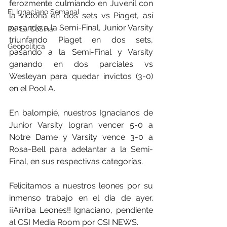
ferozmente culmiando en Juvenil con 
El Ignaciano Semanal
la victoria en dos sets vs Piaget, así 
pasando a la Semi-Final, Junior Varsity 
Pa' La CoSIna
triunfando Piaget en dos sets, 
Geopolítica
pasando a la Semi-Final y Varsity 
ganando en dos parciales vs 
Wesleyan para quedar invictos (3-0) 
en el Pool A.
En balompié, nuestros Ignacianos de 
Junior Varsity logran vencer 5-0 a 
Notre Dame y Varsity vence 3-0 a 
Rosa-Bell para adelantar a la Semi-
Final, en sus respectivas categorías.
Felicitamos a nuestros leones por su 
inmenso trabajo en el día de ayer. 
¡¡Arriba Leones!! Ignaciano, pendiente 
al CSI Media Room por CSI NEWS. 