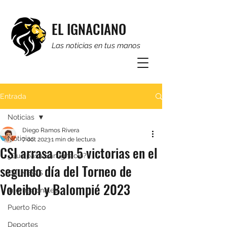
EL IGNACIANO
Las noticias en tus manos
Entrada
Noticias
Diego Ramos Rivera
Noticias
7 oct 2023
1 min de lectura
CSI arrasa con 5 victorias en el
¿Qué pasa San Ignacio?
segundo día del Torneo de
CSI NEWS
Voleibol y Balompié 2023
Internacionales
Puerto Rico
Deportes