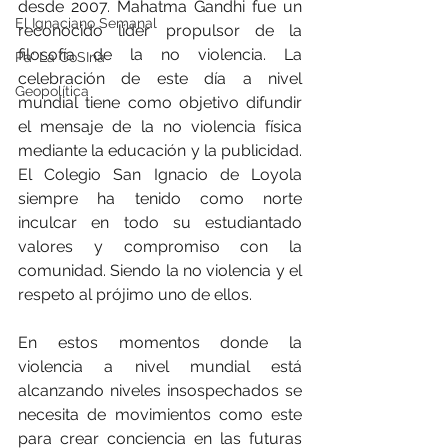
desde 2007. Mahatma Gandhi fue un 
El Ignaciano Semanal
reconocido líder propulsor de la 
filosofía de la no violencia. La 
Pa' La CoSIna
celebración de este día a nivel 
Geopolítica
mundial tiene como objetivo difundir 
el mensaje de la no violencia física 
mediante la educación y la publicidad. 
El Colegio San Ignacio de Loyola 
siempre ha tenido como norte 
inculcar en todo su estudiantado 
valores y compromiso con la 
comunidad. Siendo la no violencia y el 
respeto al prójimo uno de ellos.  
En estos momentos donde la 
violencia a nivel mundial está 
alcanzando niveles insospechados se 
necesita de movimientos como este 
para crear conciencia en las futuras 