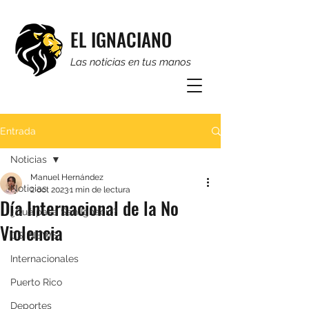
EL IGNACIANO
Las noticias en tus manos
Entrada
Noticias
Manuel Hernández
Noticias
2 oct 2023
1 min de lectura
Día Internacional de la No
¿Qué pasa San Ignacio?
Violencia
CSI NEWS
Internacionales
Puerto Rico
Deportes