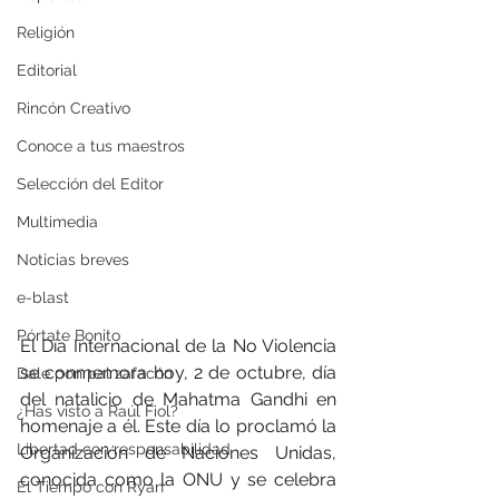
Religión
Editorial
Rincón Creativo
Conoce a tus maestros
Selección del Editor
Multimedia
Noticias breves
e-blast
Pórtate Bonito
El Día Internacional de la No Violencia 
se conmemora hoy, 2 de octubre, día 
Dale pon pal zafacón
del natalicio de Mahatma Gandhi en 
¿Has visto a Raúl Fiol?
homenaje a él. Este día lo proclamó la 
Libertad con responsabilidad
Organización de Naciones Unidas, 
conocida como la ONU y se celebra 
El Tiempo con Ryan