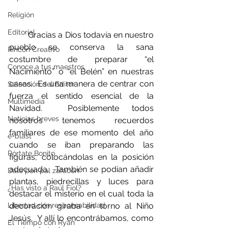
Religión
Editorial
         Gracias a Dios todavía en nuestro 
pueblo se conserva la sana 
Rincón Creativo
costumbre de preparar “el 
Conoce a tus maestros
Nacimiento” o “el Belén” en nuestras 
casas.  Es una manera de centrar con 
Selección del Editor
fuerza el sentido esencial de la 
Multimedia
Navidad.  Posiblemente todos 
Noticias breves
nosotros tenemos recuerdos 
familiares de ese momento del año 
e-blast
cuando se iban preparando las 
Pórtate Bonito
figuras, colocándolas en la posición 
adecuada.  También se podían añadir 
Dale pon pal zafacón
plantas, piedrecillas y luces para 
¿Has visto a Raúl Fiol?
destacar el misterio en el cual toda la 
decoración giraba en torno al Niño 
Libertad con responsabilidad
Jesús.  Y allí lo encontrábamos, como 
El Tiempo con Ryan