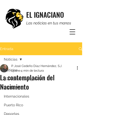
EL IGNACIANO
Las noticias en tus manos
Entrada
Noticias
P. José Cedeño Díaz Hernández, S.J.
Noticias
13 ene
4 min de lectura
La contemplación del
¿Qué pasa San Ignacio?
Nacimiento
CSI NEWS
Internacionales
Puerto Rico
Deportes