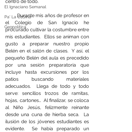
centro de todo. 
El Ignaciano Semanal
         Durante mis años de profesor en 
Pa' La CoSIna
el Colegio de San Ignacio he 
Geopolítica
procurado cultivar la costumbre entre 
mis estudiantes.  Ellos se animan con 
gusto a preparar nuestro propio 
Belén en el salón de clases.  Y así, el 
pequeño Belén del aula es precedido 
por una sesión preparatoria que 
incluye hasta excursiones por los 
patios buscando materiales 
adecuados.  Llega de todo y todo 
serve: sencillos trozos de ramitas, 
hojas, cartones…  Al finalizar, se coloca 
al Niño Jesús, felizmente reinante 
desde una cuna de hierba seca.  La 
ilusión de los jóvenes estudiantes es 
evidente.  Se había preparado un 