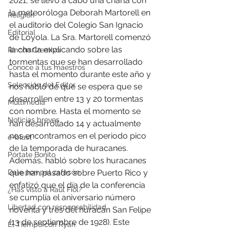
2021, se llevó a cabo una charla con 
la meteoróloga Deborah Martorell en 
Religión
el auditorio del Colegio San Ignacio 
Editorial
de Loyola. La Sra. Martorell comenzó 
la charla explicando sobre las 
Rincón Creativo
tormentas que se han desarrollado 
Conoce a tus maestros
hasta el momento durante este año y 
Selección del Editor
nos habló de que se espera que se 
desarrollen entre 13 y 20 tormentas 
Multimedia
con nombre. Hasta el momento se 
Noticias breves
han desarrollado 14 y actualmente 
nos encontramos en el periodo pico 
e-blast
de la temporada de huracanes. 
Pórtate Bonito
Además, habló sobre los huracanes 
Dale pon pal zafacón
que han pasado sobre Puerto Rico y 
enfatizó que el día de la conferencia 
¿Has visto a Raúl Fiol?
se cumplía el aniversario número 
Libertad con responsabilidad
noventa y tres del huracán San Felipe 
(13 de septiembre de 1928). Este 
El Tiempo con Ryan