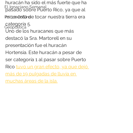
huracán ha sido el más fuerte que ha 
El Ignaciano Semanal
pasado sobre Puerto Rico, ya que al 
momento de tocar nuestra tierra era 
Pa' La CoSIna
categoría 5.
Geopolítica
Uno de los huracanes que más 
destacó la Sra. Martorell en su 
presentación fue el huracán 
Hortensia. Este huracán a pesar de 
ser categoría 1 al pasar sobre Puerto 
Rico 
tuvo un gran efecto, ya que dejó 
más de 19 pulgadas de lluvia en 
muchas áreas de la isla.