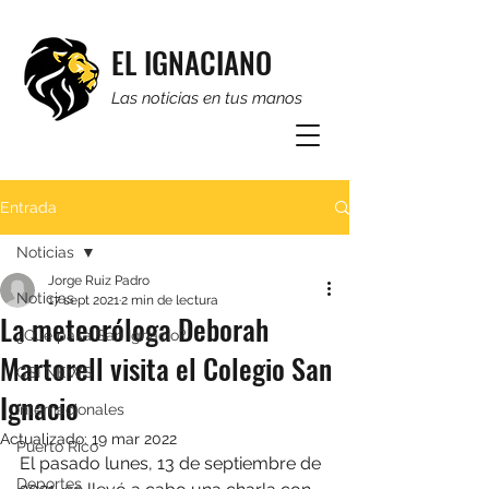
EL IGNACIANO
Las noticias en tus manos
Entrada
Noticias
Jorge Ruiz Padro
Noticias
17 sept 2021
2 min de lectura
La meteoróloga Deborah
¿Qué pasa San Ignacio?
Martorell visita el Colegio San
CSI NEWS
Ignacio
Internacionales
Actualizado:
19 mar 2022
Puerto Rico
El pasado lunes, 13 de septiembre de 
Deportes