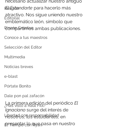
necesario actualizar nuestro antiguo 
El Estandarte
 para hacerlo más 
Religión
atractivo. Nos sigue uniendo nuestro 
Editorial
emblemático león, símbolo que 
Rincón Creativo
compartimos ambas publicaciones. 
Conoce a tus maestros
Selección del Editor
Multimedia
Noticias breves
e-blast
Pórtate Bonito
Dale pon pal zafacón
La primera edición del periódico 
El 
¿Has visto a Raúl Fiol?
Ignaciano
 surge del interés de 
Libertad con responsabilidad
nosotros, los estudiantes, en 
presentar lo que pasa en nuestro 
El Tiempo con Ryan