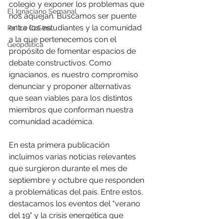
colegio y exponer los problemas que 
El Ignaciano Semanal
nos aquejan. Buscamos ser puente 
entre los estudiantes y la comunidad 
Pa' La CoSIna
a la que pertenecemos con el 
Geopolítica
propósito de fomentar espacios de 
debate constructivos. Como 
ignacianos, es nuestro compromiso 
denunciar y proponer alternativas 
que sean viables para los distintos 
miembros que conforman nuestra 
comunidad académica. 
En esta primera publicación 
incluimos varias noticias relevantes 
que surgieron durante el mes de 
septiembre y octubre que responden 
a problemáticas del país. Entre estos, 
destacamos los eventos del "verano 
del 19" y la crisis energética que 