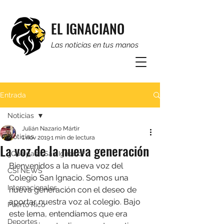
EL IGNACIANO
Las noticias en tus manos
Entrada
Noticias
Julián Nazario Mártir
Noticias
1 nov 2019
1 min de lectura
La voz de la nueva generación
¿Qué pasa San Ignacio?
Bienvenidos a la nueva voz del 
CSI NEWS
Colegio San Ignacio. Somos una 
Internacionales
nueva generación con el deseo de 
aportar nuestra voz al colegio. Bajo 
Puerto Rico
este lema, entendíamos que era 
Deportes