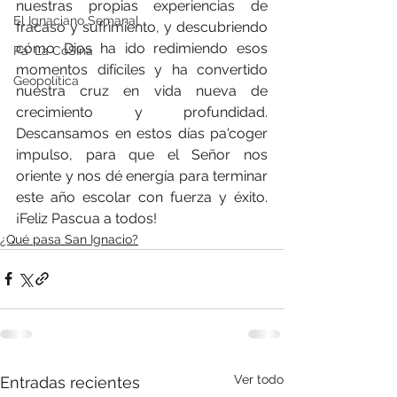
nuestras propias experiencias de 
El Ignaciano Semanal
fracaso y sufrimiento, y descubriendo 
cómo Dios ha ido redimiendo esos 
Pa' La CoSIna
momentos difíciles y ha convertido 
Geopolítica
nuestra cruz en vida nueva de 
crecimiento y profundidad.  
Descansamos en estos días pa'coger 
impulso, para que el Señor nos 
oriente y nos dé energía para terminar 
este año escolar con fuerza y éxito.  
¡Feliz Pascua a todos!
¿Qué pasa San Ignacio?
Ver todo
Entradas recientes