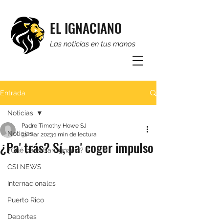
EL IGNACIANO
Las noticias en tus manos
Entrada
Noticias
Padre Timothy Howe SJ
Noticias
31 mar 2023
1 min de lectura
¿Pa' trás? Sí, pa' coger impulso
¿Qué pasa San Ignacio?
CSI NEWS
Internacionales
Puerto Rico
Deportes