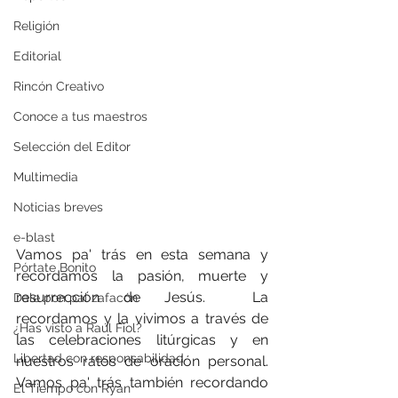
Religión
Editorial
Rincón Creativo
Conoce a tus maestros
Selección del Editor
Multimedia
Noticias breves
e-blast
Vamos pa' trás en esta semana y 
Pórtate Bonito
recordamos la pasión, muerte y 
resurrección de Jesús.  La 
Dale pon pal zafacón
recordamos y la vivimos a través de 
¿Has visto a Raúl Fiol?
las celebraciones litúrgicas y en 
Libertad con responsabilidad
nuestros ratos de oración personal. 
Vamos pa' trás también recordando 
El Tiempo con Ryan