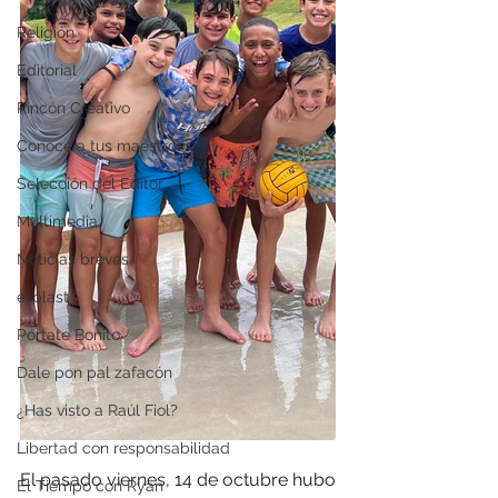
Religión
Editorial
Rincón Creativo
Conoce a tus maestros
Selección del Editor
Multimedia
Noticias breves
e-blast
Pórtate Bonito
Dale pon pal zafacón
¿Has visto a Raúl Fiol?
Libertad con responsabilidad
El pasado viernes, 14 de octubre hubo 
El Tiempo con Ryan