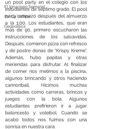
un pool party en el colegio con los 
El Ignaciano Semanal
estudiantes de séptimo grado. El pool 
party empezó después del almuerzo 
Pa' La CoSIna
a la 1:00. Los estudiantes, que eran 
Geopolítica
más de 90, primero escucharon las 
instrucciones de los salvavidas. 
Después, comieron pizza con refresco 
y de postre donas de “Krispy Kreme”. 
Además, hubo papitas y otras 
meriendas para disfrutar. Al finalizar 
de comer nos metimos a la piscina, 
algunos brincando y otros haciendo 
cannonball. Hicimos muchas 
actividades como carreras, brincos y 
juegos con la bola. Algunos 
estudiantes prefirieron ir a jugar 
baloncesto y voleibol. Cuando se 
acabó todos nos fuimos con una 
sonrisa en nuestra cara.