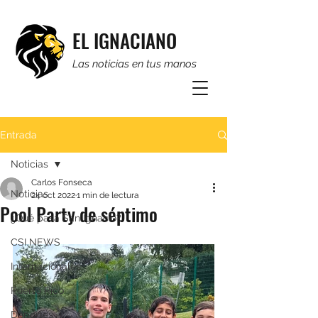
EL IGNACIANO
Las noticias en tus manos
Entrada
Noticias
Carlos Fonseca
Noticias
24 oct 2022
1 min de lectura
Pool Party de séptimo
¿Qué pasa San Ignacio?
CSI NEWS
Internacionales
Puerto Rico
Deportes