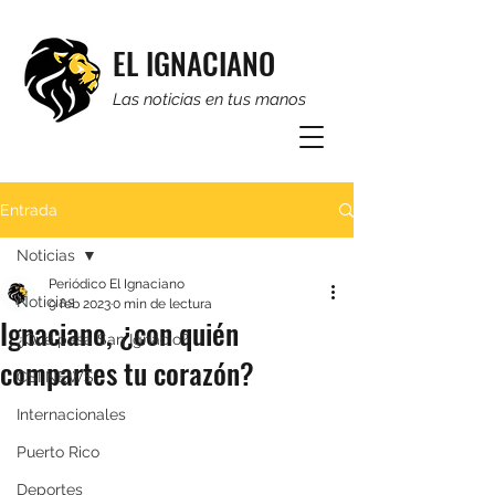
EL IGNACIANO
Las noticias en tus manos
Entrada
Noticias
Periódico El Ignaciano
Noticias
9 feb 2023
0 min de lectura
Ignaciano, ¿con quién
¿Qué pasa San Ignacio?
compartes tu corazón?
CSI NEWS
Internacionales
Puerto Rico
Deportes