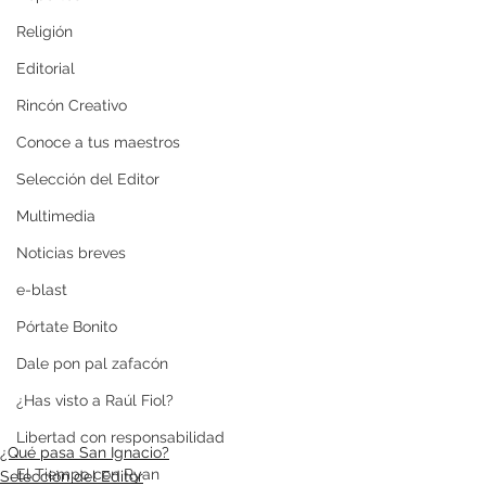
Religión
Editorial
Rincón Creativo
Conoce a tus maestros
Selección del Editor
Multimedia
Noticias breves
e-blast
Pórtate Bonito
Dale pon pal zafacón
¿Has visto a Raúl Fiol?
Libertad con responsabilidad
¿Qué pasa San Ignacio?
El Tiempo con Ryan
Selección del Editor