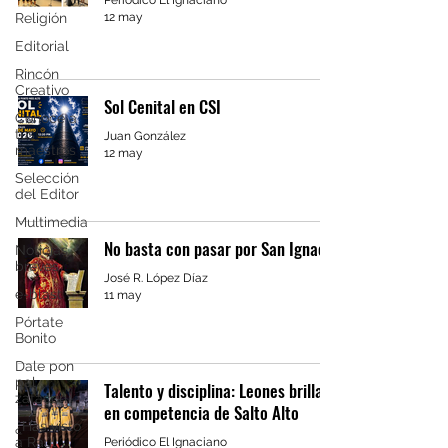
Periódico El Ignaciano
12 may
Religión
Editorial
Rincón
Creativo
Sol Cenital en CSI
Conoce a
tus
Juan González
maestros
12 may
Selección
del Editor
Multimedia
No basta con pasar por San Ignacio
Noticias
breves
José R. López Díaz
e-blast
11 may
Pórtate
Bonito
Dale pon
pal
Talento y disciplina: Leones brillan
zafacón
en competencia de Salto Alto
¿Has visto
a Raúl
Periódico El Ignaciano