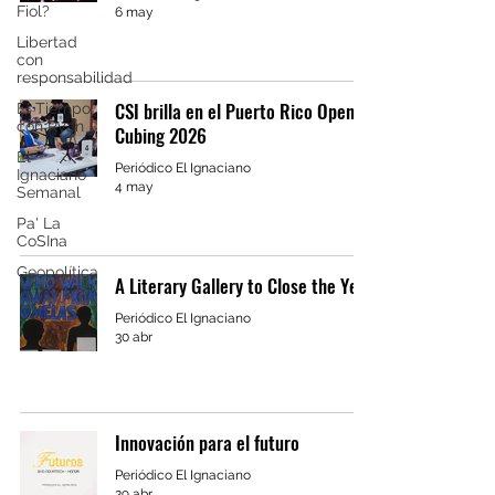
Fiol?
6 may
Libertad
con
responsabilidad
CSI brilla en el Puerto Rico Open
El Tiempo
con Ryan
Cubing 2026
El
Periódico El Ignaciano
Ignaciano
4 may
Semanal
Pa' La
CoSIna
Geopolítica
A Literary Gallery to Close the Year
Periódico El Ignaciano
30 abr
Innovación para el futuro
Periódico El Ignaciano
29 abr