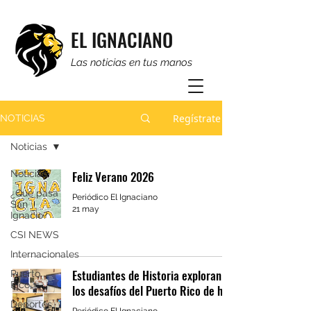
EL IGNACIANO
Las noticias en tus manos
Regístrate
NOTICIAS
Noticias
Noticias
Feliz Verano 2026
¿Qué pasa
Periódico El Ignaciano
San
21 may
Ignacio?
CSI NEWS
Internacionales
Estudiantes de Historia exploran
Puerto
Rico
los desafíos del Puerto Rico de hoy
Deportes