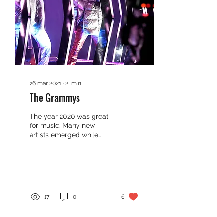
26 mar 2021
∙
2
min
The Grammys
The year 2020 was great
for music. Many new
artists emerged while
multiple established
artists released even
more incredible music.
This...
17
0
6