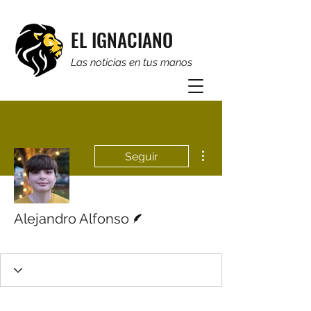
EL IGNACIANO
Las noticias en tus manos
Más acciones
Seguir
Escritor
Alejandro Alfonso
Colaborador 2020-21
+
4