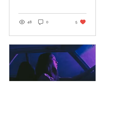
48
0
5
31 ene 2021
∙
2
min
Driver's License: A Historic