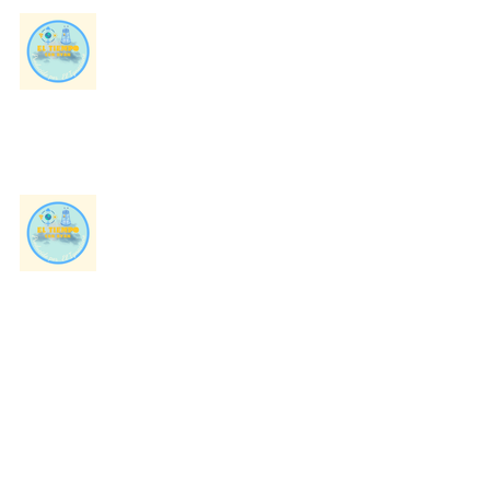
2˚ Edición de El Tiempo con
Ryan
Periódico El Ignaciano
14 mar 2025
1˚ Edición de El Tiempo con
Ryan
Periódico El Ignaciano
6 feb 2025
Boletín del tiempo con Ryan
Ryan Vargas Torres
17 oct 2024