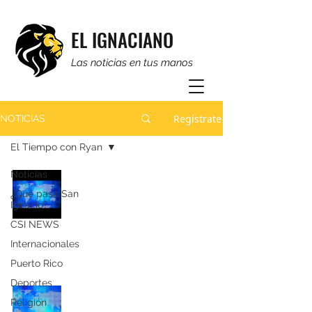
EL IGNACIANO
Las noticias en tus manos
Regístrate
NOTICIAS
El Tiempo con Ryan
Noticias
El tiempo con Ryan: Breaking
News
¿Qué pasa San
Ignacio?
Ryan Vargas Torres
CSI NEWS
6 feb
Internacionales
Puerto Rico
Deportes
El tiempo con Ryan: ÚLTIMA
Religión