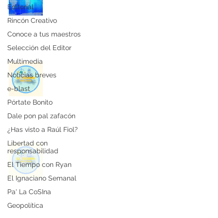
HORA
Editorial
Ryan Vargas Torres
Rincón Creativo
28 oct 2025
Conoce a tus maestros
Selección del Editor
Multimedia
4˚ Edición de El Tiempo con
Noticias breves
Ryan
e-blast
Periódico El Ignaciano
Pórtate Bonito
26 sept 2025
Dale pon pal zafacón
¿Has visto a Raúl Fiol?
Libertad con
3˚ Edición de El Tiempo con
responsabilidad
Ryan
El Tiempo con Ryan
Periódico El Ignaciano
El Ignaciano Semanal
30 abr 2025
Pa' La CoSIna
Geopolítica