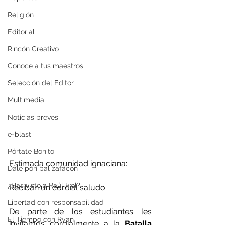
Religión
Editorial
Rincón Creativo
Conoce a tus maestros
Selección del Editor
Multimedia
Noticias breves
e-blast
Pórtate Bonito
Estimada comunidad ignaciana:
Dale pon pal zafacón
¿Has visto a Raúl Fiol?
Reciban un cordial saludo.
Libertad con responsabilidad
De parte de los estudiantes les 
El Tiempo con Ryan
invitamos cordialmente a la 
Batalla 