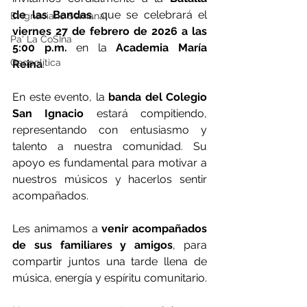
de las Bandas
, que se celebrará el 
El Ignaciano Semanal
viernes 27 de febrero de 2026 a las 
Pa' La CoSIna
5:00 p.m.
 en la 
Academia María 
Geopolítica
Reina
.
En este evento, la 
banda del Colegio 
San Ignacio
 estará compitiendo, 
representando con entusiasmo y 
talento a nuestra comunidad. Su 
apoyo es fundamental para motivar a 
nuestros músicos y hacerlos sentir 
acompañados.
Les animamos a 
venir acompañados 
de sus familiares y amigos
, para 
compartir juntos una tarde llena de 
música, energía y espíritu comunitario.