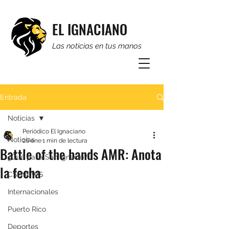
EL IGNACIANO
Las noticias en tus manos
Entrada
Noticias
Periódico El Ignaciano
Noticias
26 ene
1 min de lectura
Battle of the bands AMR: Anota
¿Qué pasa San Ignacio?
la fecha
CSI NEWS
Internacionales
Puerto Rico
Deportes