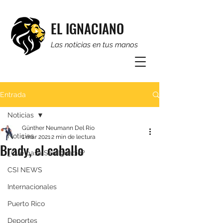
EL IGNACIANO
Las noticias en tus manos
Entrada
Noticias
Günther Neumann Del Río
Noticias
1 mar 2021
2 min de lectura
Brady, el caballo
¿Qué pasa San Ignacio?
CSI NEWS
Internacionales
Puerto Rico
Deportes