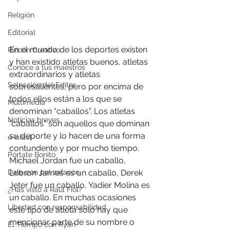
Religión
Editorial
En el mundo de los deportes existen 
Rincón Creativo
y han existido atletas buenos, atletas 
Conoce a tus maestros
extraordinarios y atletas 
Selección del Editor
sobresalientes, pero por encima de 
todos ellos están a los que se 
Multimedia
denominan “caballos”. Los atletas 
Noticias breves
"caballos" son aquellos que dominan 
su deporte y lo hacen de una forma 
e-blast
contundente y por mucho tiempo. 
Pórtate Bonito
Michael Jordan fue un caballo, 
Dale pon pal zafacón
Lebron James es un caballo, Derek 
Jeter fue un caballo, Yadier Molina es 
¿Has visto a Raúl Fiol?
un caballo. En muchas ocasiones 
Libertad con responsabilidad
este tipo de atleta solo hay que 
mencionar parte de su nombre o 
El Tiempo con Ryan