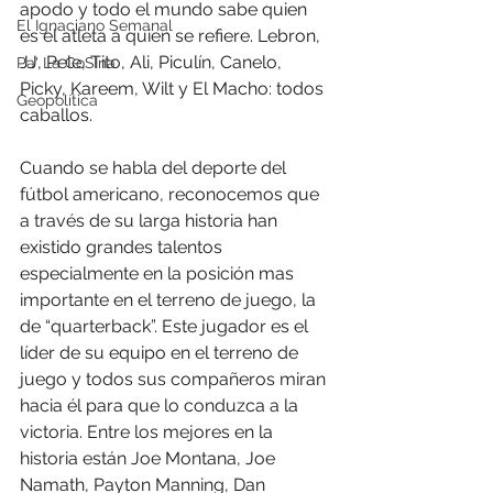
apodo y todo el mundo sabe quien 
El Ignaciano Semanal
es el atleta a quien se refiere. Lebron, 
JJ, Pele, Tito, Ali, Piculín, Canelo, 
Pa' La CoSIna
Picky, Kareem, Wilt y El Macho: todos 
Geopolítica
caballos.
Cuando se habla del deporte del 
fútbol americano, reconocemos que 
a través de su larga historia han 
existido grandes talentos 
especialmente en la posición mas 
importante en el terreno de juego, la 
de “quarterback”. Este jugador es el 
líder de su equipo en el terreno de 
juego y todos sus compañeros miran 
hacia él para que lo conduzca a la 
victoria. Entre los mejores en la 
historia están Joe Montana, Joe 
Namath, Payton Manning, Dan 