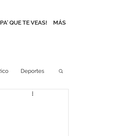
 PA' QUE TE VEAS!
MÁS
Rico
Deportes
ción del Editor
l zafacón