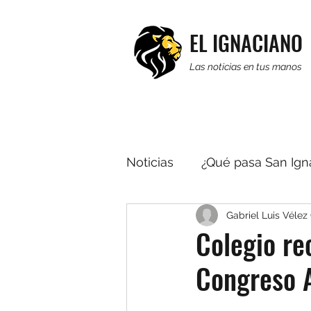
EL IGNACIANO
Las noticias en tus manos
Noticias
¿Qué pasa San Ign
Gabriel Luis Vélez 
Religión
Editorial
R
Colegio re
Congreso 
Multimedia
Noticias b