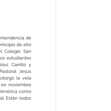
intendencia de 
incipio de año 
l Colegio San 
os estudiantes 
ez Carrillo y 
astoral Jesús 
otorgó la vela 
 en noviembre 
 América como 
l. Están todos 