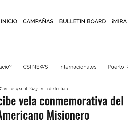
INICIO
CAMPAÑAS
BULLETIN BOARD
¡MIRA
acio?
CSI NEWS
Internacionales
Puerto 
Carrillo
14 sept 2023
1 min de lectura
incón Creativo
Conoce a tus maestros
Selec
cibe vela conmemorativa del
Americano Misionero
reves
e-blast
Pórtate Bonito
Dale pon pa