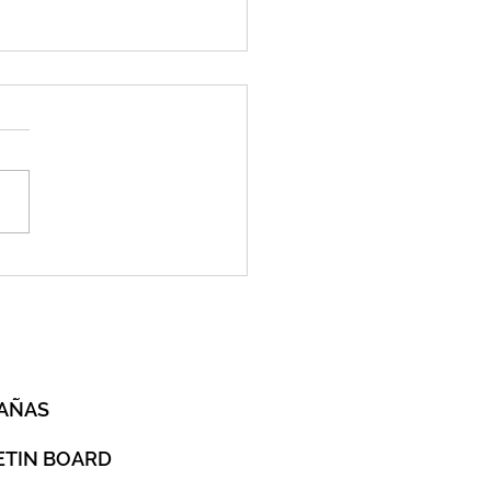
idad del CSI celebra Misa
surrección
O
AÑAS
ETIN BOARD