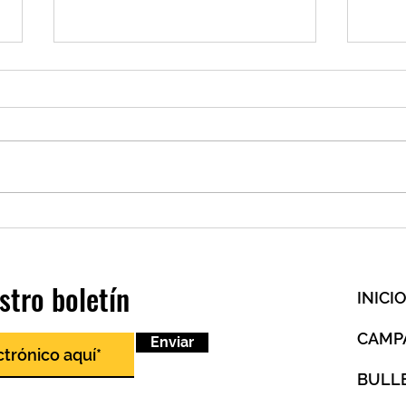
Homilía del II Domingo de Pascua
Comun
2026 12 de abril de 2026
de Re
stro boletín
INICI
CAMP
Enviar
BULL