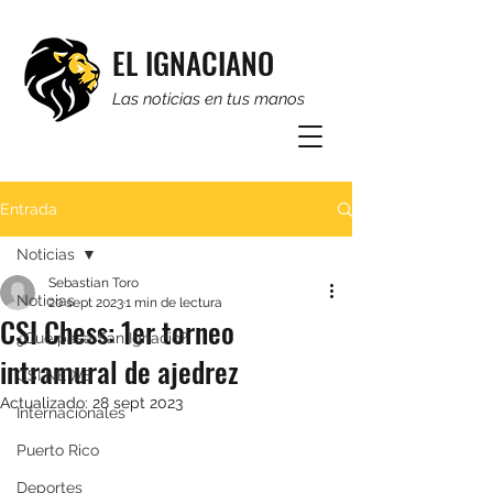
EL IGNACIANO
Las noticias en tus manos
Entrada
Noticias
Sebastian Toro
Noticias
20 sept 2023
1 min de lectura
CSI Chess: 1er torneo
¿Qué pasa San Ignacio?
intramural de ajedrez
CSI NEWS
Actualizado:
28 sept 2023
Internacionales
Puerto Rico
Deportes