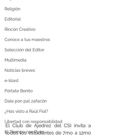
Religión
Editorial
Rincón Creativo
Conoce a tus maestros
Selección del Editor
Multimedia
Noticias breves
e-blast
Pórtate Bonito
Dale pon pal zafacón
¿Has visto a Raúl Fiol?
Libertad con responsabilidad
El Club de Ajedrez del CSI invita a 
El Tiempo con Ryan
todos los estudiantes de 7mo a 12mo 