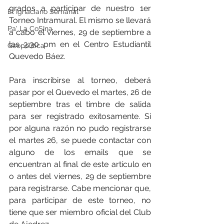
grados a participar de nuestro 1er 
El Ignaciano Semanal
Torneo Intramural. El mismo se llevará 
Pa' La CoSIna
a cabo el viernes, 29 de septiembre a 
las 3:30 pm en el Centro Estudiantil 
Geopolítica
Quevedo Báez.
Para inscribirse al torneo, deberá 
pasar por el Quevedo el martes, 26 de 
septiembre tras el timbre de salida 
para ser registrado exitosamente. Si 
por alguna razón no pudo registrarse 
el martes 26, se puede contactar con 
alguno de los emails que se 
encuentran al final de este artículo en 
o antes del viernes, 29 de septiembre 
para registrarse. Cabe mencionar que, 
para participar de este torneo, no 
tiene que ser miembro oficial del Club 