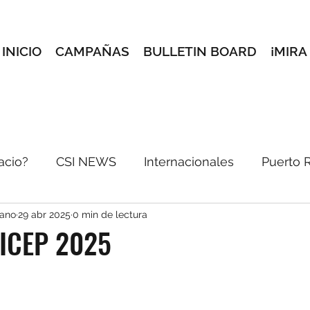
INICIO
CAMPAÑAS
BULLETIN BOARD
¡MIRA
acio?
CSI NEWS
Internacionales
Puerto 
iano
29 abr 2025
0 min de lectura
incón Creativo
Conoce a tus maestros
Selec
FICEP 2025
reves
e-blast
Pórtate Bonito
Dale pon pa