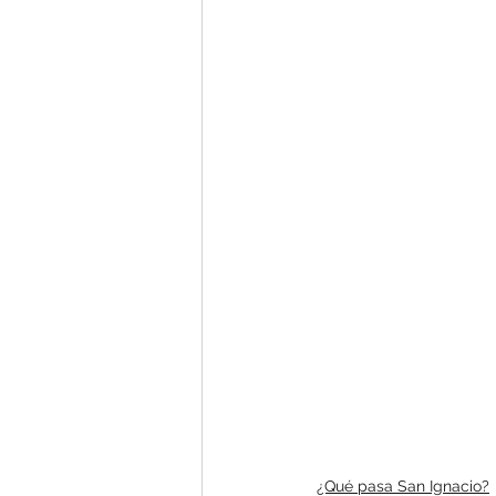
¿Has visto a Raúl Fiol?
El Ignaciano Semanal
¿Qué pasa San Ignacio?