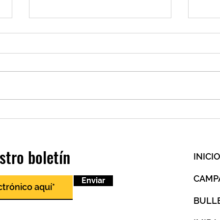
CSI brilla en el Puerto Rico Open
A Lit
Cubing 2026
Year
stro boletín
INICI
CAMP
Enviar
BULL