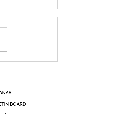
erary Gallery to Close the
O
AÑAS
ETIN BOARD