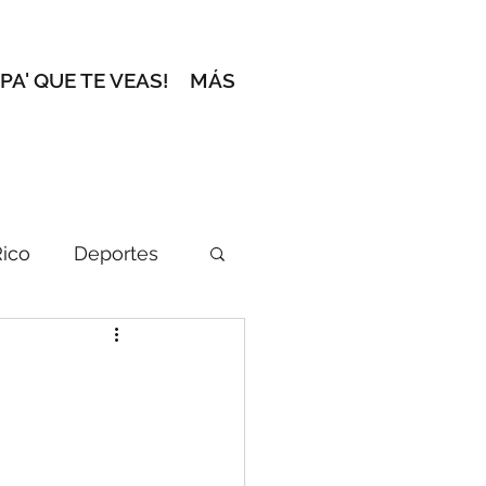
 PA' QUE TE VEAS!
MÁS
Rico
Deportes
ción del Editor
l zafacón