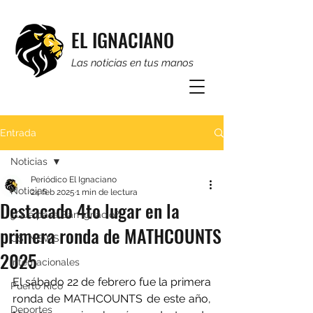
EL IGNACIANO
Las noticias en tus manos
Entrada
Noticias
Periódico El Ignaciano
Noticias
24 feb 2025
1 min de lectura
Destacado 4to lugar en la
¿Qué pasa San Ignacio?
primera ronda de MATHCOUNTS
CSI NEWS
2025
Internacionales
El sábado 22 de febrero fue la primera 
Puerto Rico
ronda de MATHCOUNTS de este año, 
Deportes