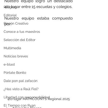
Nuestro equipo logró un destacado 
4to lugar entre 15 escuelas y colegios.
Religión
Editorial
Nuestro equipo estaba compuesto 
Rincón Creativo
por:
Conoce a tus maestros
Selección del Editor
Multimedia
Noticias breves
e-blast
Pórtate Bonito
Dale pon pal zafacón
¿Has visto a Raúl Fiol?
Libertad con responsabilidad
4to lugar MATHCOUNTS Regional 2025
El Tiempo con Ryan