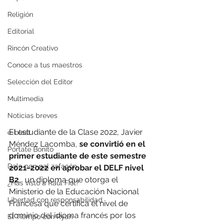
Religión
Editorial
Rincón Creativo
Conoce a tus maestros
Selección del Editor
Multimedia
Noticias breves
El estudiante de la Clase 2022, Javier 
e-blast
Méndez Lacomba,
 se convirtió en el 
Pórtate Bonito
primer estudiante de este semestre 
Dale pon pal zafacón
2021-2022 en aprobar el DELF nivel 
B2
,  un diploma que otorga el 
¿Has visto a Raúl Fiol?
Ministerio de la Educación Nacional 
Libertad con responsabilidad
Francesa que certifica el nivel de 
dominio del idioma francés por los 
El Tiempo con Ryan