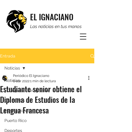
EL IGNACIANO
Las noticias en tus manos
Entrada
Noticias
Periódico El Ignaciano
Noticias
6 abr 2022
1 min de lectura
Estudiante senior obtiene el
¿Qué pasa San Ignacio?
Diploma de Estudios de la
CSI NEWS
Lengua Francesa
Internacionales
Puerto Rico
Deportes