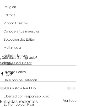
Religión
Editorial
Rincón Creativo
Conoce a tus maestros
Selección del Editor
Multimedia
Noticias breves
¿Qué pasa San Ignacio?
Selección del Editor
e-blast
Pórtate Bonito
Dale pon pal zafacón
¿Has visto a Raúl Fiol?
Libertad con responsabilidad
Ver todo
Entradas recientes
El Tiempo con Ryan