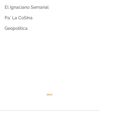
El Ignaciano Semanal
Pa' La CoSIna
Geopolítica
Comentarios
¿Leones, estamos l