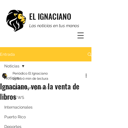
EL IGNACIANO
Las noticias en tus manos
Entrada
Noticias
Periódico El Ignaciano
Noticias
19 feb
0 min de lectura
Ignaciano, ven a la venta de
¿Qué pasa San Ignacio?
libros
CSI NEWS
Internacionales
Puerto Rico
Deportes