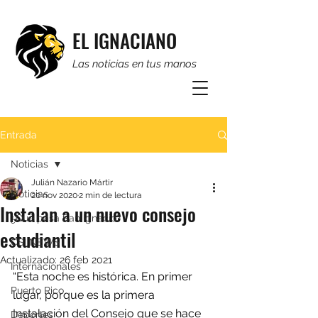
EL IGNACIANO
Las noticias en tus manos
Entrada
Noticias
Julián Nazario Mártir
Noticias
20 nov 2020
2 min de lectura
Instalan a un nuevo consejo
¿Qué pasa San Ignacio?
estudiantil
CSI NEWS
Actualizado:
26 feb 2021
Internacionales
“Esta noche es histórica. En primer 
Puerto Rico
lugar, porque es la primera 
Instalación del Consejo que se hace 
Deportes