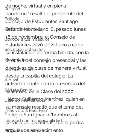
de noche, virtual y en plena 
Religión
pandemia” resaltó el presidente del 
Editorial
Consejo de Estudiantes Santiago 
Ortiz de Montellano. El pasado lunes 
Rincón Creativo
16 de noviembre, el Consejo de 
Conoce a tus maestros
Estudiantes 2020-2021 llevó a cabo 
Selección del Editor
su instalación de forma hibrida, con la 
Multimedia
directiva del consejo presencial y las 
directivas de clase de manera virtual 
Noticias breves
desde la capilla del colegio. La 
e-blast
actividad contó con la presencia del 
Pórtate Bonito
exalumno de la Clase del 2000 
Héctor Guillermo Martínez, quien en 
Dale pon pal zafacón
su mensaje resaltó que el lema del 
¿Has visto a Raúl Fiol?
Colegio San Ignacio “hombres al 
Libertad con responsabilidad
servicio de los demás” fue la piedra 
angular de su crecimiento 
El Tiempo con Ryan