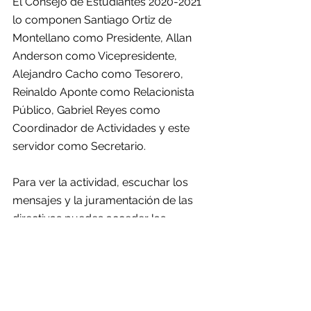
El Consejo de Estudiantes 2020-2021 
lo componen Santiago Ortiz de 
Montellano como Presidente, Allan 
Anderson como Vicepresidente, 
Alejandro Cacho como Tesorero, 
Reinaldo Aponte como Relacionista 
Público, Gabriel Reyes como 
Coordinador de Actividades y este 
servidor como Secretario.
Para ver la actividad, escuchar los 
mensajes y la juramentación de las 
directivas puedes acceder las 
cuentas de 
YouTube 
y 
Facebook 
del 
Colegio San Ignacio.
¿Qué pasa San Ignacio?