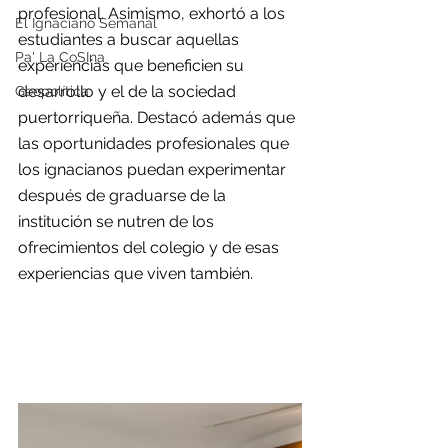
profesional. Asimismo, exhortó a los 
El Ignaciano Semanal
estudiantes a buscar aquellas 
Pa' La CoSIna
experiencias que beneficien su 
desarrollo y el de la sociedad 
Geopolítica
puertorriqueña. Destacó además que 
las oportunidades profesionales que 
los ignacianos puedan experimentar 
después de graduarse de la 
institución se nutren de los 
ofrecimientos del colegio y de esas 
experiencias que viven también.