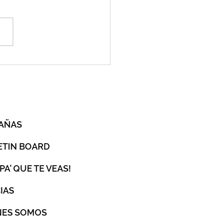
es, estamos listos?
O
AÑAS
ETIN BOARD
 PA' QUE TE VEAS!
IAS
NES SOMOS