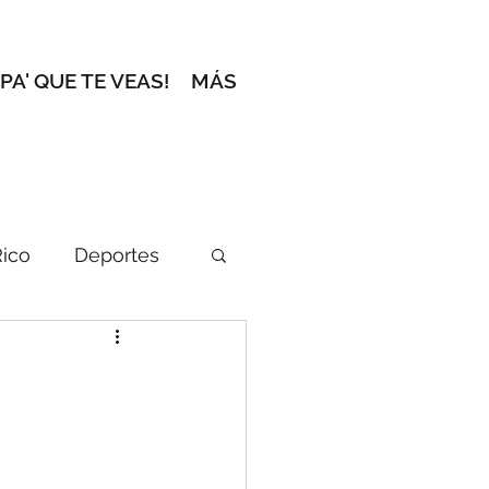
 PA' QUE TE VEAS!
MÁS
Rico
Deportes
ción del Editor
l zafacón