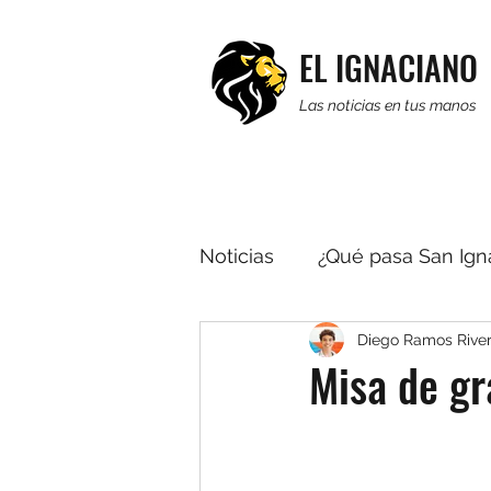
EL IGNACIANO
Las noticias en tus manos
Noticias
¿Qué pasa San Ign
Diego Ramos Rive
Religión
Editorial
R
Misa de g
Multimedia
Noticias b