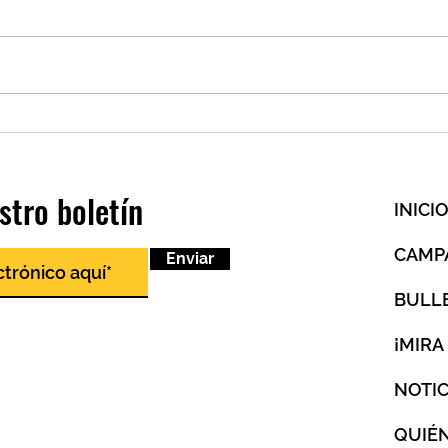
¿Leon
Un último comienzo, una
hermandad para siempre
stro boletín
INICI
CAMP
Enviar
BULL
¡MIRA
NOTIC
QUIÉ