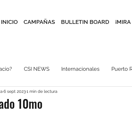
INICIO
CAMPAÑAS
BULLETIN BOARD
¡MIRA
acio?
CSI NEWS
Internacionales
Puerto 
ra
6 sept 2023
1 min de lectura
incón Creativo
Conoce a tus maestros
Selec
rado 10mo
reves
e-blast
Pórtate Bonito
Dale pon pa