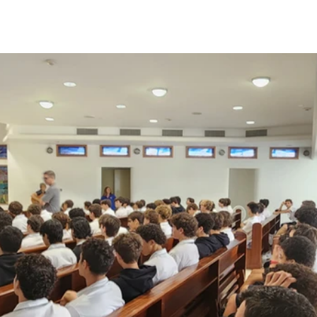
Libertad con responsabilidad
El Tiempo con Rya
Pa' La CoSIna
Geopolítica