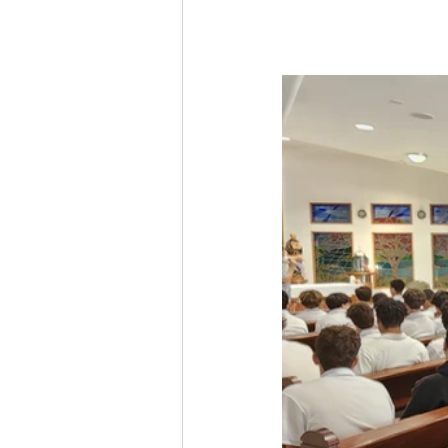
¿Has visto a Raúl Fiol?
El Ignaciano Semanal