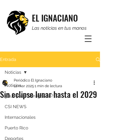
EL IGNACIANO
Las noticias en tus manos
Entrada
Noticias
Periódico El Ignaciano
Noticias
12 mar 2025
1 min de lectura
Sin eclipse lunar hasta el 2029
¿Qué pasa San Ignacio?
CSI NEWS
Internacionales
Puerto Rico
Deportes