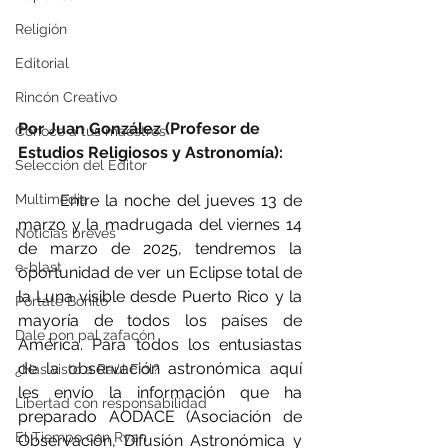
Religión
Editorial
Rincón Creativo
Por Juan González (Profesor de 
Conoce a tus maestros
Estudios Religiosos y Astronomía):
Selección del Editor
	Entre la noche del jueves 13 de 
Multimedia
marzo y la madrugada del viernes 14 
Noticias breves
de marzo de 2025, tendremos la 
e-blast
oportunidad de ver un Eclipse total de 
la Luna visible desde Puerto Rico y la 
Pórtate Bonito
mayoría de todos los países de 
Dale pon pal zafacón
América. Para todos los entusiastas 
de la observación astronómica aquí 
¿Has visto a Raúl Fiol?
les envío la información que ha 
Libertad con responsabilidad
preparado AODACE (Asociación de 
El Tiempo con Ryan
Observación, Difusión Astronómica y 