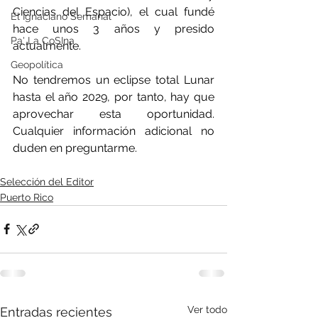
Ciencias del Espacio), el cual fundé 
El Ignaciano Semanal
hace unos 3 años y presido 
Pa' La CoSIna
actualmente.
Geopolítica
No tendremos un eclipse total Lunar 
hasta el año 2029, por tanto, hay que 
aprovechar esta oportunidad. 
Cualquier información adicional no 
duden en preguntarme.
Selección del Editor
Puerto Rico
Ver todo
Entradas recientes