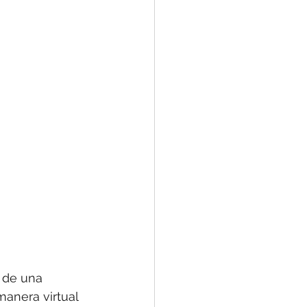
n
 de una 
anera virtual 