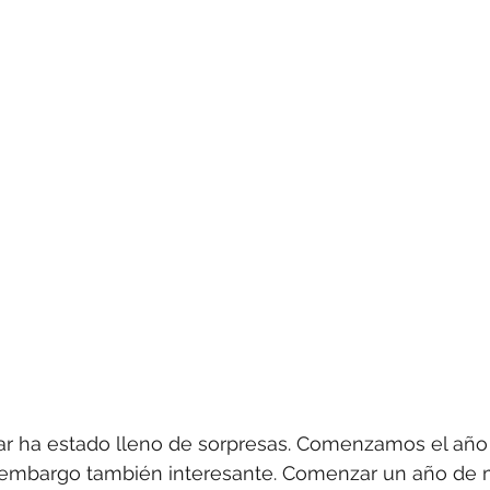
Libertad con responsabilidad
El Tiempo con Rya
Pa' La CoSIna
Geopolítica
ar ha estado lleno de sorpresas. Comenzamos el año
n embargo también interesante. Comenzar un año de m