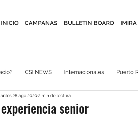
INICIO
CAMPAÑAS
BULLETIN BOARD
¡MIRA
acio?
CSI NEWS
Internacionales
Puerto 
Santos
28 ago 2020
2 min de lectura
incón Creativo
Conoce a tus maestros
Selec
experiencia senior
reves
e-blast
Pórtate Bonito
Dale pon pa