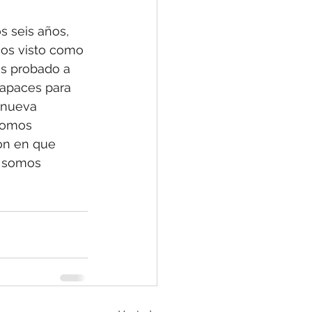
s seis años, 
mos visto como 
s probado a 
capaces para 
 nueva 
Somos 
ón en que 
, somos 