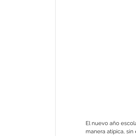
¿Has visto a Raúl Fiol?
El Ignaciano Semanal
El nuevo año escol
manera atípica, si