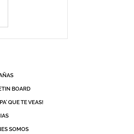
es, estamos listos?
O
AÑAS
ETIN BOARD
 PA' QUE TE VEAS!
IAS
NES SOMOS