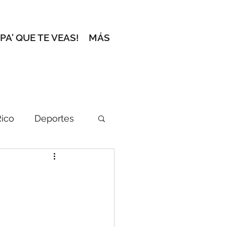
 PA' QUE TE VEAS!
MÁS
Rico
Deportes
ción del Editor
l zafacón