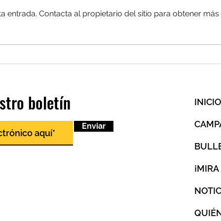
a entrada. Contacta al propietario del sitio para obtener más
¿Leon
Un último comienzo, una
hermandad para siempre
stro boletín
INICI
CAMP
Enviar
BULL
¡MIRA
NOTIC
QUIÉ