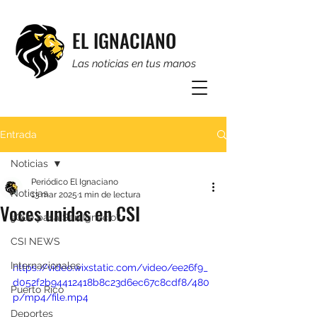
EL IGNACIANO
Las noticias en tus manos
Entrada
Noticias
Periódico El Ignaciano
Noticias
13 mar 2025
1 min de lectura
Voces unidas en CSI
¿Qué pasa San Ignacio?
CSI NEWS
Internacionales
https://video.wixstatic.com/video/ee26f9_
d052f2b94412418b8c23d6ec67c8cdf8/480
Puerto Rico
p/mp4/file.mp4
Deportes