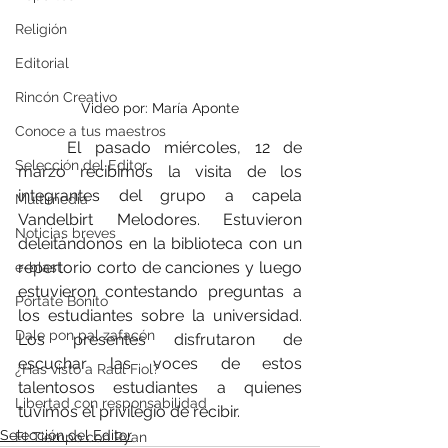
Religión
Editorial
Rincón Creativo
Video por: María Aponte
Conoce a tus maestros
	El pasado miércoles, 12 de 
Selección del Editor
marzo recibimos la visita de los 
integrantes del grupo a capela 
Multimedia
Vandelbirt Melodores. Estuvieron 
Noticias breves
deleitándonos en la biblioteca con un 
repertorio corto de canciones y luego 
e-blast
estuvieron contestando preguntas a 
Pórtate Bonito
los estudiantes sobre la universidad. 
Dale pon pal zafacón
Los presentes disfrutaron de 
escuchar las voces de estos 
¿Has visto a Raúl Fiol?
talentosos estudiantes a quienes 
Libertad con responsabilidad
tuvimos el privilegio de recibir.
Selección del Editor
El Tiempo con Ryan