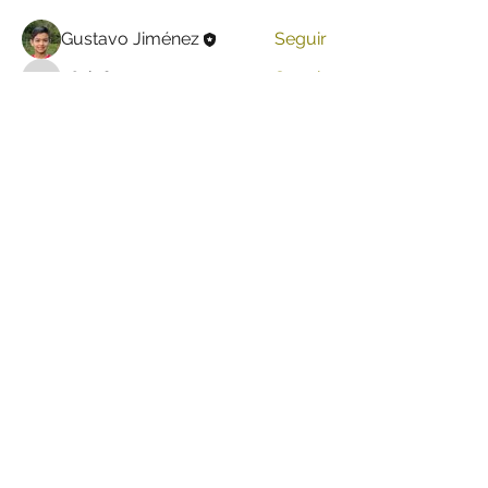
Gustavo Jiménez
Seguir
x8zin6gacy
Seguir
x8zin6gacy
akankshs Bhoie
Seguir
akankshs Bhoie
Ver todos los miembros (5)
INICIO
Suscríbete a nuestro boletín
Enviar