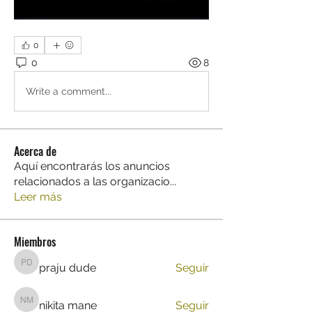
0
0
8
Write a comment...
Acerca de
Aquí encontrarás los anuncios
relacionados a las organizacio
...
Leer más
Miembros
praju dude
Seguir
praju dude
nikita mane
Seguir
nikita mane