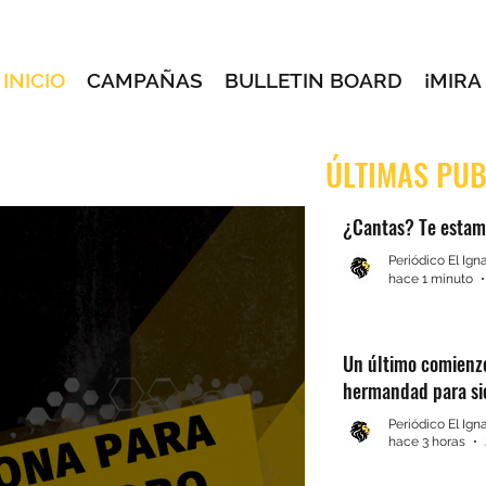
INICIO
CAMPAÑAS
BULLETIN BOARD
¡MIRA
ÚLTIMAS PUB
¿Cantas? Te estam
Periódico El Ign
hace 1 minuto
Un último comienz
hermandad para s
Periódico El Ign
hace 3 horas