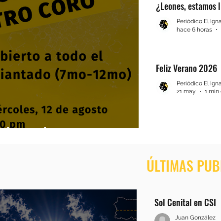
¿Leones, estamos l
Periódico El Ign
hace 6 horas
Feliz Verano 2026
Periódico El Ign
21 may
1 min 
 buscando...
ÚLTIMAS PUB
Sol Cenital en CSI
Juan González