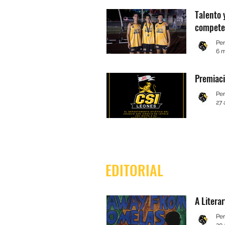
Talento 
competen
Per
6 
Premiac
Per
27 
EDITORIAL
A Litera
Per
30 