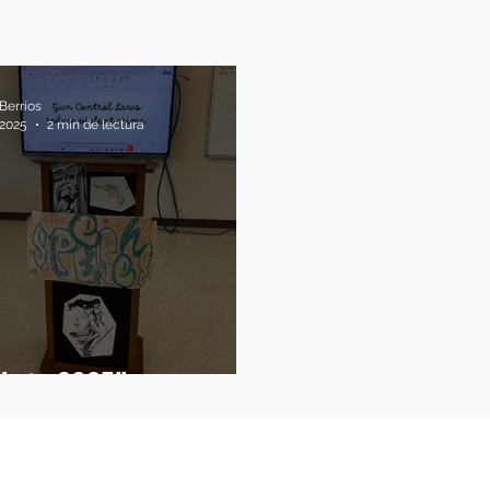
Berríos
 2025
2 min de lectura
bate 2025”