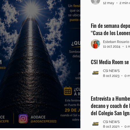
12 may
2 min 
Fin de semana depor
“Casa de los Leone
Esteban Rosario
11 oct 2024
1 
CSI Media Room se
CSI NEWS
8 oct 2023
0 m
Entrevista a Humbe
decano y coach de 
del Colegio San Ign
CSI NEWS
8 oct 2023
0 m