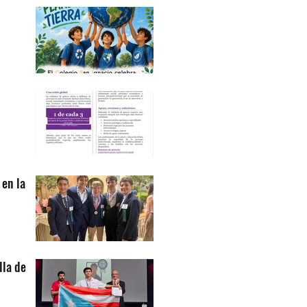
 en la
lla de