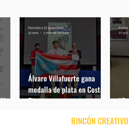
Periódico El Ignaciano
Kamil 
12 ene
1 min de lectura
17 oct
Álvaro Villafuerte gana
medalla de plata en Costa
 Mujer
Rica
“De
RINCÓN CREATIVO