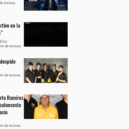
de lectura
tivo en la
s”
 Díaz
min de lectura
 despide
in de lectura
rto Ramírez,
baloncesto
acio
in de lectura