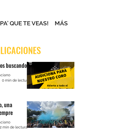
 PA' QUE TE VEAS!
MÁS
LICACIONES
os buscando...
aciano
0 min de lectura
o, una
iempre
aciano
2 min de lectura