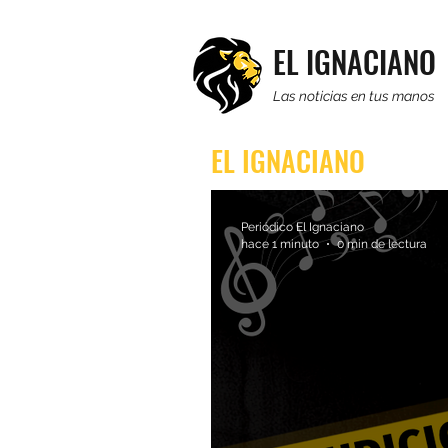
EL IGNACIANO
Las noticias en tus manos
EL IGNACIANO
Periódico El Ignaciano
hace 1 minuto
0 min de lectura