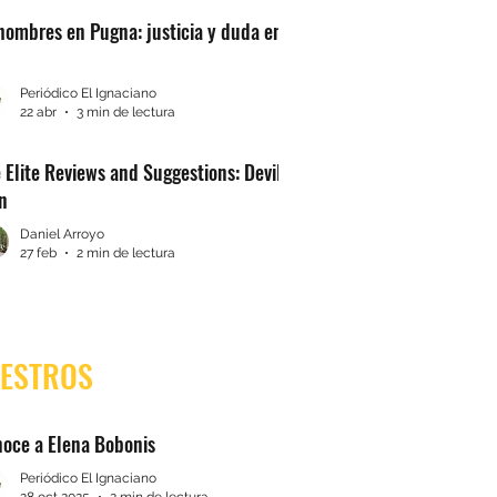
hombres en Pugna: justicia y duda en
Periódico El Ignaciano
22 abr
3 min de lectura
 Elite Reviews and Suggestions: Devil’s
n
Daniel Arroyo
27 feb
2 min de lectura
AESTROS
oce a Elena Bobonis
Periódico El Ignaciano
28 oct 2025
2 min de lectura