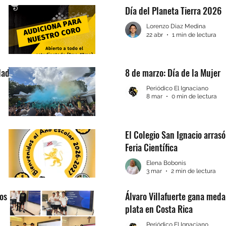
Día del Planeta Tierra 2026
Lorenzo Diaz Medina
22 abr
1 min de lectura
dad
8 de marzo: Día de la Mujer
Periódico El Ignaciano
8 mar
0 min de lectura
El Colegio San Ignacio arrasó
Feria Científica
Elena Bobonis
3 mar
2 min de lectura
los
Álvaro Villafuerte gana meda
plata en Costa Rica
Periódico El Ignaciano