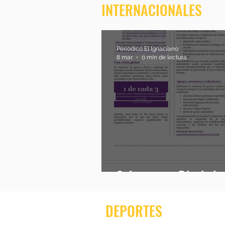
INTERNACIONALES
Periódico El Ignaciano
8 mar
0 min de lectura
8 de marzo: Día de la
DEPORTES