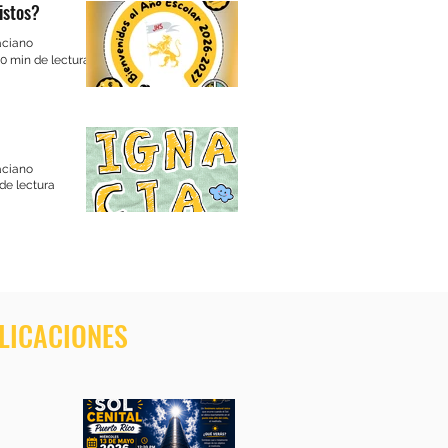
istos?
aciano
0 min de lectura
aciano
de lectura
LICACIONES