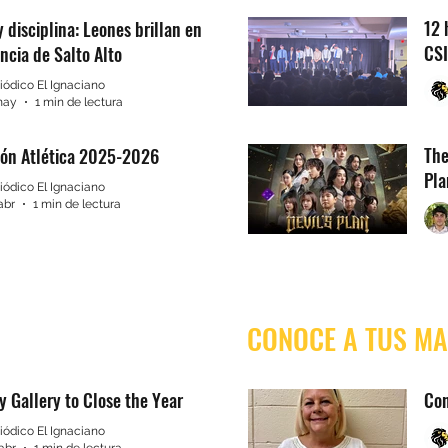
12 
y disciplina: Leones brillan en
CSI
cia de Salto Alto
iódico El Ignaciano
may
1 min de lectura
The
ión Atlética 2025-2026
Pla
iódico El Ignaciano
abr
1 min de lectura
CONOCE A TUS M
ry Gallery to Close the Year
Con
iódico El Ignaciano
abr
1 min de lectura