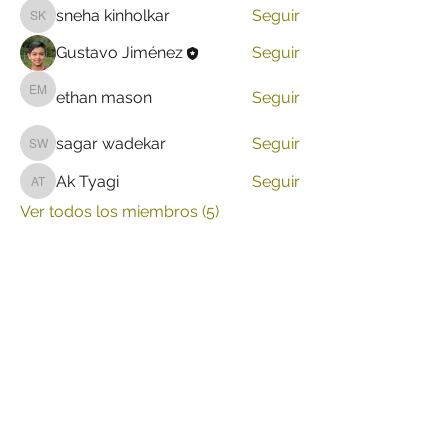
sneha kinholkar
Seguir
sneha kinholkar
Gustavo Jiménez
Seguir
ethan mason
Seguir
ethan mason
sagar wadekar
Seguir
sagar wadekar
Ak Tyagi
Seguir
Ak Tyagi
Ver todos los miembros (5)
INICIO
Suscríbete a nuestro boletín