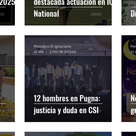
 2025-
destacada actuación en IQ
National
D
Pa' La CoSIna
Geopolítica
Periódico El Ignaciano
Per
22 abr
3 min de lectura
21 
12 hombres en Pugna:
N
justicia y duda en CSI
g