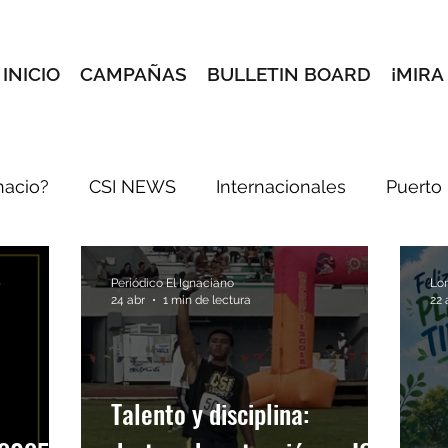
INICIO
CAMPAÑAS
BULLETIN BOARD
¡MIRA
nacio?
CSI NEWS
Internacionales
Puerto
Rincón Creativo
Conoce a tus maestros
Sele
Periódico El Ignaciano
Lo
24 abr
1 min de lectura
22 
breves
e-blast
Pórtate Bonito
Dale pon pa
Talento y disciplina:
Libertad con responsabilidad
El Tiempo con Ry