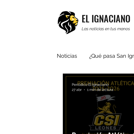
EL IGNACIANO
Las noticias en tus manos
Noticias
¿Qué pasa San Ig
Religión
Editorial
Periódico El Ignaciano
27 abr
1 min de lectura
Multimedia
Noticias 
¿Has visto a Raúl Fiol?