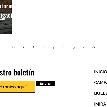
atorio:
tigación
1
2
3
4
5
stro boletín
INICI
CAMP
Enviar
BULL
¡MIRA