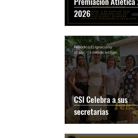
Premiación Atlética
2026
El Ignaciano Semanal
Periódico El Ignaciano
22 abr
1 min de lectura
CSI Celebra a sus
secretarias