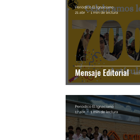
Periódico El Ignaciano
21 abr
1 min de lectura
Mensaje Editorial
Periódico El Ignaciano
17 abr
1 min de lectura