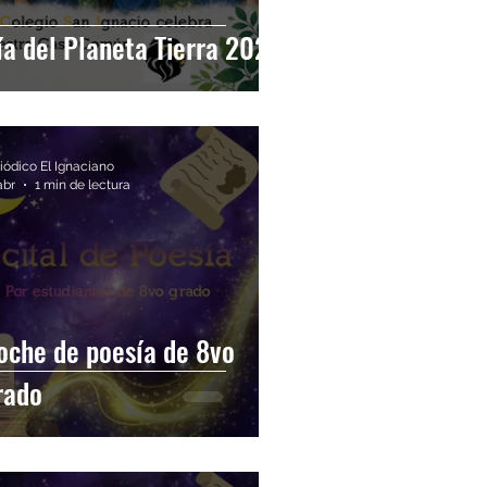
ía del Planeta Tierra 2026
iódico El Ignaciano
abr
1 min de lectura
oche de poesía de 8vo
rado