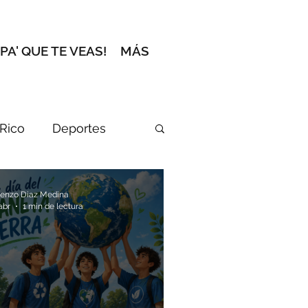
 PA' QUE TE VEAS!
MÁS
 Rico
Deportes
cción del Editor
renzo Diaz Medina
abr
1 min de lectura
l zafacón
an