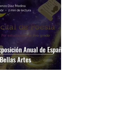
renzo Diaz Medina
abr
2 min de lectura
xposición Anual de Español
 Bellas Artes