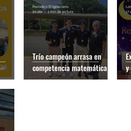
Periódico El Ignaciano
Lo
20 abr
1 min de lectura
17 
Trío campeón arrasa en
E
competencia matemática
y