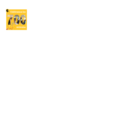
Mensaje Editorial
Periódico El Ignaciano
21 abr
De la teoría al laboratorio:
experiencia de investigación
para Química AP
Periódico El Ignaciano
17 abr
Leones en el Science Bowl
Periódico El Ignaciano
15 abr