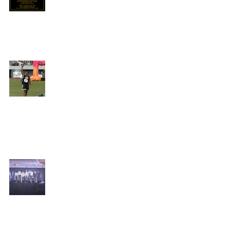
Periódico El Ignaciano
27 abr
Talento y disciplina:
destacada actuación en IQ
National
Periódico El Ignaciano
24 abr
12 hombres en Pugna: justicia
y duda en CSI
Periódico El Ignaciano
22 abr