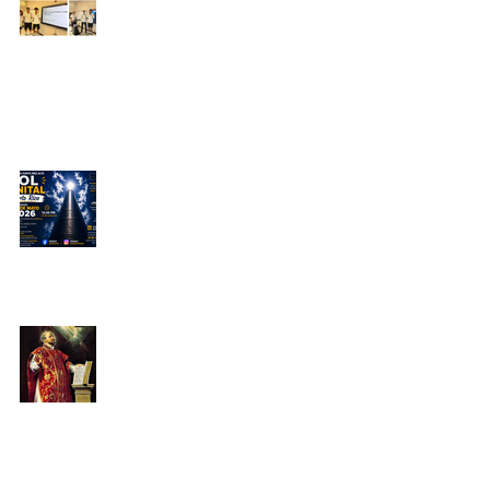
exploran los desafíos del
Puerto Rico de hoy
Periódico El Ignaciano
12 may
Sol Cenital en CSI
Juan González
12 may
No basta con pasar por San
Ignacio
José R. López Díaz
11 may