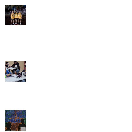
Talento y disciplina: Leones
brillan en competencia de
Salto Alto
Periódico El Ignaciano
6 may
CSI brilla en el Puerto Rico
Open Cubing 2026
Periódico El Ignaciano
4 may
A Literary Gallery to Close the
Year
Periódico El Ignaciano