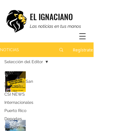
EL IGNACIANO
Las noticias en tus manos
Regístrate
NOTICIAS
Selección del Editor
Noticias
¿Cantas? Te estamos
buscando...
¿Qué pasa San
Ignacio?
Periódico El Ignaciano
CSI NEWS
hace 4 días
Internacionales
Puerto Rico
Deportes
Un último comienzo, una
Religión