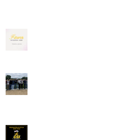
30 abr
Innovación para el futuro
Periódico El Ignaciano
29 abr
Leones presentes en el
History Bowl
Periódico El Ignaciano
28 abr
Premiación Atlética 2025-
2026