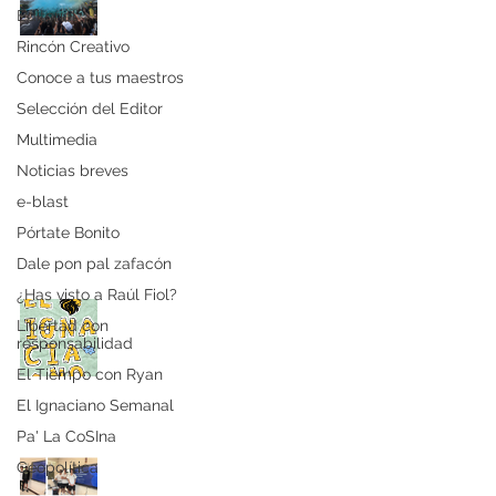
hermandad para siempre
Editorial
Periódico El Ignaciano
Rincón Creativo
hace 4 días
Conoce a tus maestros
Selección del Editor
Multimedia
¿Leones, estamos listos?
Noticias breves
Periódico El Ignaciano
e-blast
hace 4 días
Pórtate Bonito
Dale pon pal zafacón
¿Has visto a Raúl Fiol?
Feliz Verano 2026
Libertad con
responsabilidad
Periódico El Ignaciano
21 may
El Tiempo con Ryan
El Ignaciano Semanal
Pa' La CoSIna
Estudiantes de Historia
Geopolítica