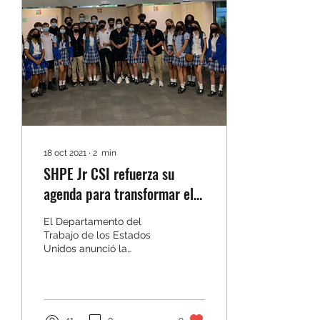
18 oct 2021
∙
2
min
SHPE Jr CSI refuerza su
agenda para transformar el
futuro
El Departamento del
Trabajo de los Estados
Unidos anunció la
necesidad de crear 3.5
millones de puestos de
trabajo en el área de
STEM...