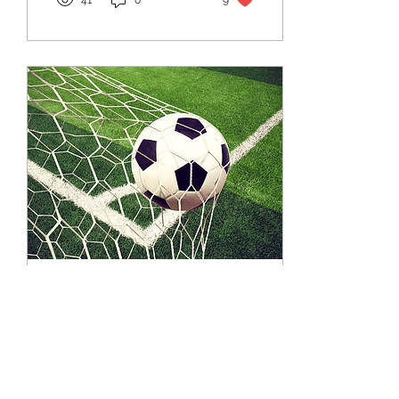
41
0
9
17 sept 2021
∙
2
min
Gol para el Colegio San
Ignacio
En los últimos años el
fútbol en Puerto Rico se