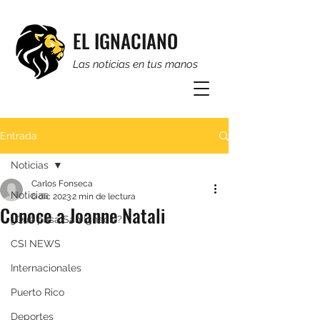
EL IGNACIANO
Las noticias en tus manos
Entrada
Noticias
Carlos Fonseca
Noticias
6 dic 2023
2 min de lectura
Conoce a Joanne Natali
¿Qué pasa San Ignacio?
CSI NEWS
Internacionales
Puerto Rico
Deportes