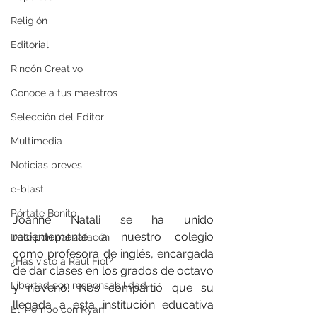
Religión
Editorial
Rincón Creativo
Conoce a tus maestros
Selección del Editor
Multimedia
Noticias breves
e-blast
Pórtate Bonito
Joanne Natali se ha unido 
recientemente a nuestro colegio 
Dale pon pal zafacón
como profesora de inglés, encargada 
¿Has visto a Raúl Fiol?
de dar clases en los grados de octavo 
Libertad con responsabilidad
y noveno. Nos compartió que su 
llegada a esta institución educativa 
El Tiempo con Ryan