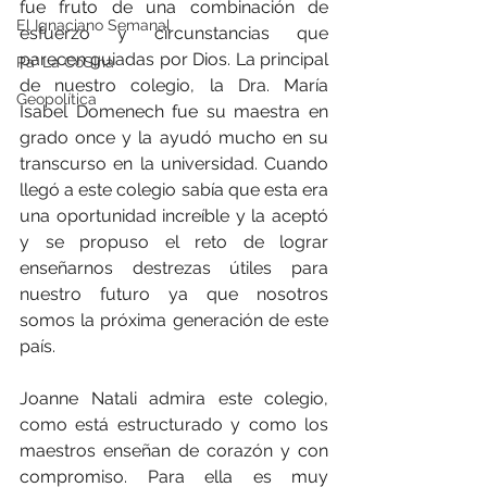
fue fruto de una combinación de 
El Ignaciano Semanal
esfuerzo y circunstancias que 
parecen guiadas por Dios. La principal 
Pa' La CoSIna
de nuestro colegio, la Dra. María 
Geopolítica
Isabel Domenech fue su maestra en 
grado once y la ayudó mucho en su 
transcurso en la universidad. Cuando 
llegó a este colegio sabía que esta era 
una oportunidad increíble y la aceptó 
y se propuso el reto de lograr 
enseñarnos destrezas útiles para 
nuestro futuro ya que nosotros 
somos la próxima generación de este 
país.
Joanne Natali admira este colegio, 
como está estructurado y como los 
maestros enseñan de corazón y con 
compromiso. Para ella es muy 