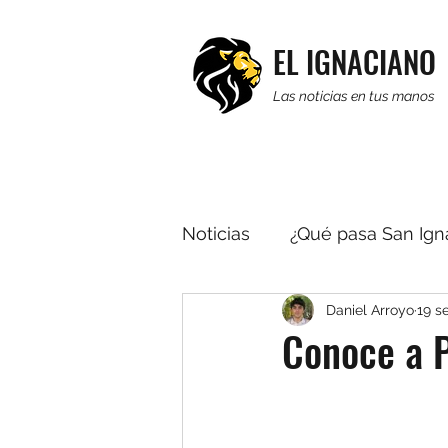
EL IGNACIANO
Las noticias en tus manos
Noticias
¿Qué pasa San Ign
Daniel Arroyo
19 s
Religión
Editorial
R
Conoce a 
Multimedia
Noticias b