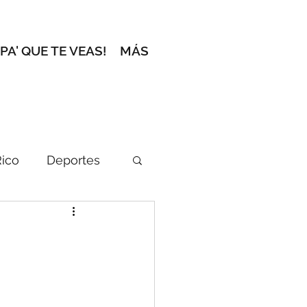
 PA' QUE TE VEAS!
MÁS
Rico
Deportes
ción del Editor
l zafacón