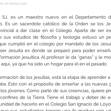
efe de Redacción
SJ, es un maestro nuevo en el Departamento de 
o. Es un sacerdote católico de la Orden se los Jes
vincial a dar clase en el Colegio. Aparte de ser e
 sus estudios de filosofía y teología estuvo un pe
que cumplió en el colegio por mandato de los Jesuit
ser Jesuita es donde se preparó para poder enseñar
formación jesuítica. Al profesor le da “ganas” y le mo
 aquí, ya que ha sido un hogar para él en el pasado.
rmación de los jesuitas, está la etapa de aprender 
ba. Esto con el propósito de enseñar a las nuevas 
 los jóvenes. Como parte de sus creencias, quiere pro
confines de la Tierra. Tiene el trabajo y deber de en
nidad de hacerlo en el Colegio San Ignacio de Loyola
e que sus estudiantes tengan una fe madura con un