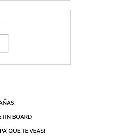
e a Eric Delgado
O
AÑAS
ETIN BOARD
 PA' QUE TE VEAS!