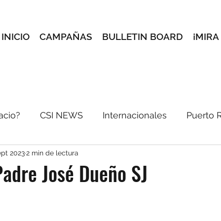
INICIO
CAMPAÑAS
BULLETIN BOARD
¡MIRA
acio?
CSI NEWS
Internacionales
Puerto 
ept 2023
2 min de lectura
incón Creativo
Conoce a tus maestros
Selec
Padre José Dueño SJ
reves
e-blast
Pórtate Bonito
Dale pon pa