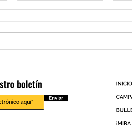
Conoc
Conoce a Yamiris Álvarez
stro boletín
INICI
CAMP
Enviar
BULL
¡MIRA